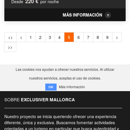
220 €
Desde
por noche
MÁS INFORMACIÓN
<<
<
1
2
3
4
5
6
7
8
9
>
>>
Las cookies nos ayudan a ofrecer nuestros servicios. Al utilizar
nuestros servicios, aceptas el uso de cookies.
Más información
OK
SOBRE
EXCLUSIVER MALLORCA
Nuestro proyecto se inicia queriendo ofrecer una experiencia
diferente, única y exclusiva. Buscamos fomentar actividades
orientadas a un turismo en particular que busca autenticidad y