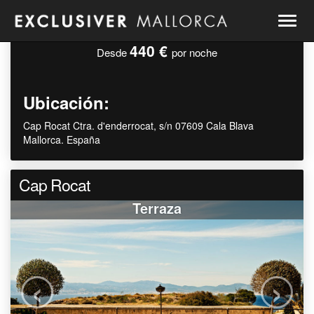
Togg
navig
440 €
Desde
por noche
Ubicación:
Cap Rocat Ctra. d'enderrocat, s/n 07609 Cala Blava
Mallorca. España
Cap Rocat
Terraza
‹
›