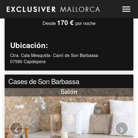
Togg
navig
170 €
Desde
por noche
Ubicación:
Ctra. Cala Mesquida- Camí de Son Barbassa
07580 Capdepera
Cases de Son Barbassa
Salón
‹
›