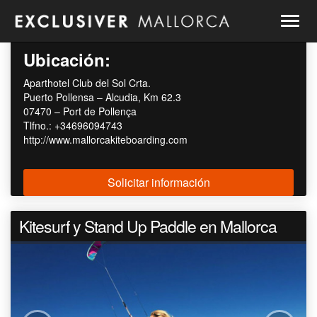
Togg
navig
Ubicación:
Aparthotel Club del Sol Crta.
Puerto Pollensa – Alcudia, Km 62.3
07470 – Port de Pollença
Tlfno.: +34696094743
http://www.mallorcakiteboarding.com
Kitesurf y Stand Up Paddle en Mallorca